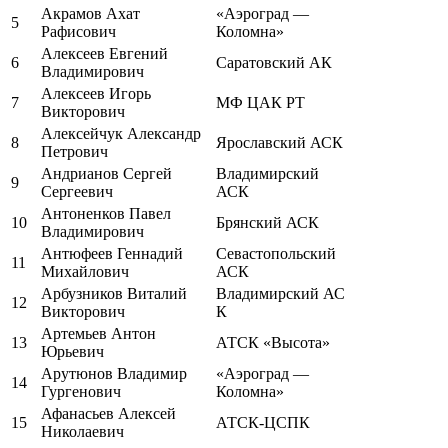
Акрамов Ахат
«Аэроград —
5
Рафисович
Коломна»
Алексеев Евгений
6
Саратовский АК
Владимирович
Алексеев Игорь
7
МФ ЦАК РТ
Викторович
Алексейчук Александр
8
Ярославский АСК
Петрович
Андрианов Сергей
Владимирский
9
Сергеевич
АСК
Антоненков Павел
10
Брянский АСК
Владимирович
Антюфеев Геннадий
Севастопольский
11
Михайлович
АСК
Арбузников Виталий
Владимирский АС
12
Викторович
К
Артемьев Антон
13
АТСК «Высота»
Юрьевич
Арутюнов Владимир
«Аэроград —
14
Гургенович
Коломна»
Афанасьев Алексей
15
АТСК-ЦСПК
Николаевич