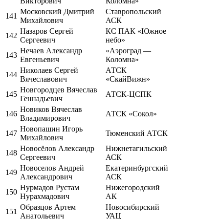
Викторович
Коломна»
Московский Дмитрий
Ставропольский
141
Михайлович
АСК
Назаров Сергей
КС ПАК «Южное
142
Сергеевич
небо»
Нечаев Александр
«Аэроград —
143
Евгеньевич
Коломна»
Николаев Сергей
АТСК
144
Вячеславович
«СкайВижн»
Новгородцев Вячеслав
145
АТСК-ЦСПК
Геннадьевич
Новиков Вячеслав
146
АТСК «Сокол»
Владимирович
Новопашин Игорь
147
Тюменский АТСК
Михайлович
Новосёлов Александр
Нижнетагильский
148
Сергеевич
АСК
Новоселов Андрей
Екатеринбургский
149
Александрович
АСК
Нурмадов Рустам
Нижегородский
150
Нурахмадович
АК
Образцов Артем
Новосибирский
151
Анатольевич
УАЦ