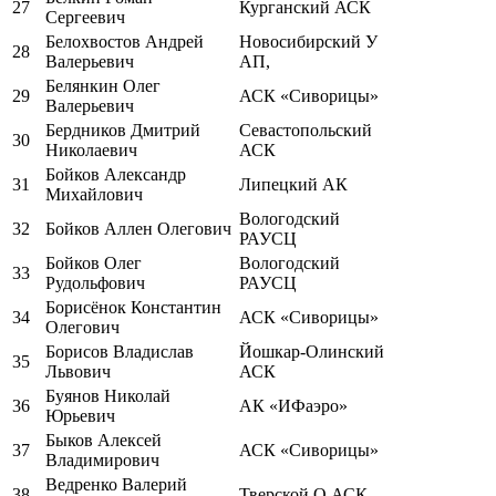
27
Курганский АСК
Сергеевич
Белохвостов Андрей
Новосибирский У
28
Валерьевич
АП,
Белянкин Олег
29
АСК «Сиворицы»
Валерьевич
Бердников Дмитрий
Севастопольский
30
Николаевич
АСК
Бойков Александр
31
Липецкий АК
Михайлович
Вологодский
32
Бойков Аллен Олегович
РАУСЦ
Бойков Олег
Вологодский
33
Рудольфович
РАУСЦ
Борисёнок Константин
34
АСК «Сиворицы»
Олегович
Борисов Владислав
Йошкар-Олинский
35
Львович
АСК
Буянов Николай
36
АК «ИФаэро»
Юрьевич
Быков Алексей
37
АСК «Сиворицы»
Владимирович
Ведренко Валерий
38
Тверской О АСК