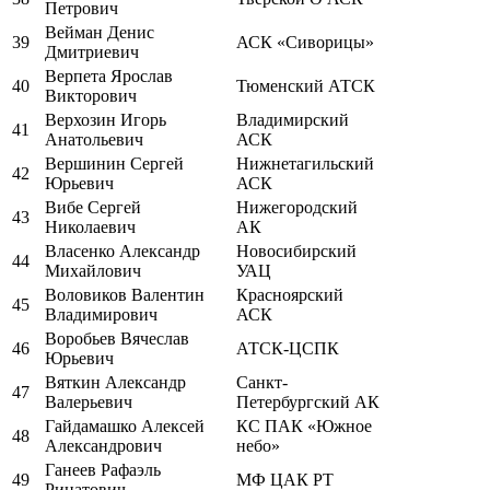
Петрович
Вейман Денис
39
АСК «Сиворицы»
Дмитриевич
Верпета Ярослав
40
Тюменский АТСК
Викторович
Верхозин Игорь
Владимирский
41
Анатольевич
АСК
Вершинин Сергей
Нижнетагильский
42
Юрьевич
АСК
Вибе Сергей
Нижегородский
43
Николаевич
АК
Власенко Александр
Новосибирский
44
Михайлович
УАЦ
Воловиков Валентин
Красноярский
45
Владимирович
АСК
Воробьев Вячеслав
46
АТСК-ЦСПК
Юрьевич
Вяткин Александр
Санкт-
47
Валерьевич
Петербургский АК
Гайдамашко Алексей
КС ПАК «Южное
48
Александрович
небо»
Ганеев Рафаэль
49
МФ ЦАК РТ
Ринатович