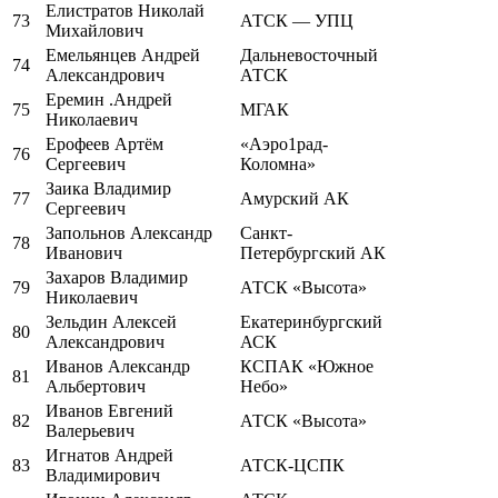
Елистратов Николай
73
АТСК — УПЦ
Михайлович
Емельянцев Андрей
Дальневосточный
74
Александрович
АТСК
Еремин .Андрей
75
МГАК
Николаевич
Ерофеев Артём
«Аэро1рад-
76
Сергеевич
Коломна»
Заика Владимир
77
Амурский АК
Сергеевич
Запольнов Александр
Санкт-
78
Иванович
Петербургский АК
Захаров Владимир
79
АТСК «Высота»
Николаевич
Зельдин Алексей
Екатеринбургский
80
Александрович
АСК
Иванов Александр
КСПАК «Южное
81
Альбертович
Небо»
Иванов Евгений
82
АТСК «Высота»
Валерьевич
Игнатов Андрей
83
АТСК-ЦСПК
Владимирович