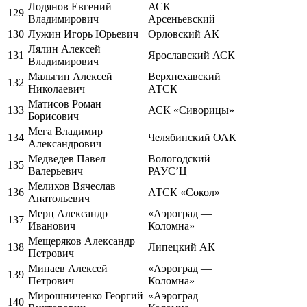
Лодянов Евгений
АСК
129
Владимирович
Арсеньевский
130
Лужин Игорь Юрьевич
Орловский АК
Лялин Алексей
131
Ярославский АСК
Владимирович
Мальгин Алексей
Верхнехавский
132
Николаевич
АТСК
Матисов Роман
133
АСК «Сиворицы»
Борисович
Мега Владимир
134
Челябинский ОАК
Александрович
Медведев Павел
Вологодский
135
Валерьевич
РАУС’Ц
Мелихов Вячеслав
136
АТСК «Сокол»
Анатольевич
Мерц Александр
«Аэроград —
137
Иванович
Коломна»
Мещеряков Александр
138
Липецкий АК
Петрович
Минаев Алексей
«Аэроград —
139
Петрович
Коломна»
Мирошниченко Георгий
«Аэроград —
140