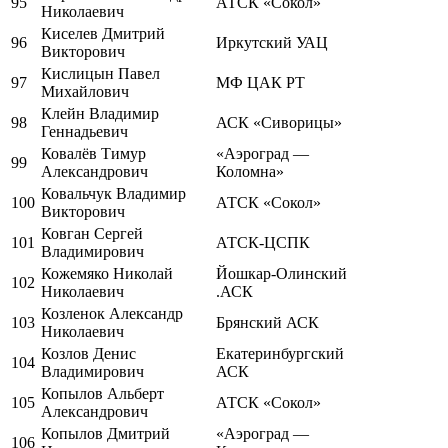
95
АТСК «Сокол»
Николаевич
Киселев Дмитрий
96
Иркутский УАЦ
Викторович
Кислицын Павел
97
МФ ЦАК РТ
Михайлович
Клейн Владимир
98
АСК «Сиворицы»
Геннадьевич
Ковалёв Тимур
«Аэроград —
99
Александрович
Коломна»
Ковальчук Владимир
100
АТСК «Сокол»
Викторович
Ковган Сергей
101
АТСК-ЦСПК
Владимирович
Кожемяко Николай
Йошкар-Олинский
102
Николаевич
.АСК
Козленок Александр
103
Брянский АСК
Николаевич
Козлов Денис
Екатеринбургский
104
Владимирович
АСК
Копылов Альберт
105
АТСК «Сокол»
Александрович
Копылов Дмитрий
«Аэроград —
106