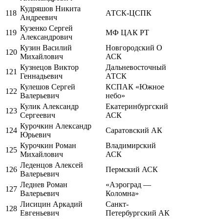
Кудряшов Никита
118
АТСК-ЦСПК
Андреевич
Кузенко Сергей
119
МФ ЦАК РТ
Александрович
Кузин Василий
Новгородский О
120
Михайлович
АСК
Кузнецов Виктор
Дальневосточный
121
Геннадьевич
АТСК
Кулешов Сергей
КСПАК «Южное
122
Валерьевич
небо»
Кулик Александр
Екатеринбургский
123
Сергеевич
АСК
Курочкин Александр
124
Саратовский АК
Юрьевич
Курочкин Роман
Владимирский
125
Михайлович
АСК
Леденцов Алексей
126
Пермский АСК
Валерьевич
Леднев Роман
«Аэроград —
127
Валерьевич
Коломна»
Лисицин Аркадий
Санкт-
128
Евгеньевич
Петербургский АК