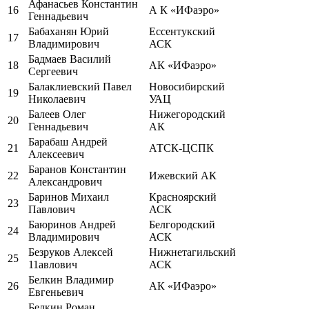
Афанасьев Константин
16
А К «ИФаэро»
Геннадьевич
Бабаханян Юрий
Ессентукский
17
Владимирович
АСК
Бадмаев Василий
18
АК «ИФаэро»
Сергеевич
Балаклиевский Павел
Новосибирский
19
Николаевич
УАЦ
Балеев Олег
Нижегородский
20
Геннадьевич
АК
Барабаш Андрей
21
АТСК-ЦСПК
Алексеевич
Баранов Константин
22
Ижевский АК
Александрович
Баринов Михаил
Красноярский
23
Павлович
АСК
Баюринов Андрей
Белгородский
24
Владимирович
АСК
Безруков Алексей
Нижнетагильский
25
11авлович
АСК
Белкин Владимир
26
АК «ИФаэро»
Евгеньевич
Белкин Роман