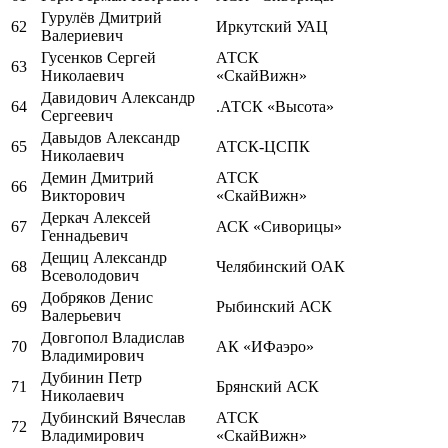
Гурулёв Дмитрий
62
Иркутский УАЦ
Валериевич
Гусенков Сергей
АТСК
63
Николаевич
«СкайВижн»
Давидович Александр
64
.АТСК «Высота»
Сергеевич
Давыдов Александр
65
АТСК-ЦСПК
Николаевич
Демин Дмитрий
АТСК
66
Викторович
«СкайВижн»
Деркач Алексей
67
АСК «Сиворицы»
Геннадьевич
Дещиц Александр
68
Челябинский ОАК
Всеволодович
Добряков Денис
69
Рыбинский АСК
Валерьевич
Довгопол Владислав
70
АК «ИФаэро»
Владимирович
Дубинин Петр
71
Брянский АСК
Николаевич
Дубинский Вячеслав
АТСК
72
Владимирович
«СкайВижн»