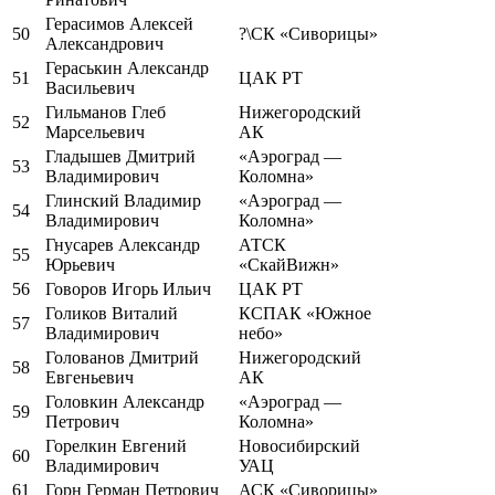
Герасимов Алексей
50
?\СК «Сиворицы»
Александрович
Гераськин Александр
51
ЦАК РТ
Васильевич
Гильманов Глеб
Нижегородский
52
Марсельевич
АК
Гладышев Дмитрий
«Аэроград —
53
Владимирович
Коломна»
Глинский Владимир
«Аэроград —
54
Владимирович
Коломна»
Гнусарев Александр
АТСК
55
Юрьевич
«СкайВижн»
56
Говоров Игорь Ильич
ЦАК РТ
Голиков Виталий
КСПАК «Южное
57
Владимирович
небо»
Голованов Дмитрий
Нижегородский
58
Евгеньевич
АК
Головкин Александр
«Аэроград —
59
Петрович
Коломна»
Горелкин Евгений
Новосибирский
60
Владимирович
УАЦ
61
Горн Герман Петрович
АСК «Сиворицы»