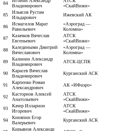
Игонин Александр
АТСК
84
Владимирович
«СкайВижн»
Ильясов Рустам
85
Ижевский АК
Ильдарович
Исмагилов Марат
«Аэроград —
86
Равильевич
Коломна»
Казачков Вячеслав
АТСК
87
Евгеньевич
«СкайВижн»
Каледиными Дмитрий
«Аэроград —
88
Вячеславович
Коломна»
Калинин Александр
89
АТСК-ЦСПК
Владимирович
Карасев Вячеслав
90
Курганский АСК
Владимирович
Карпенко Роман
91
АК «ИФаэро»
Александрович
Касторнов Алексей
АТСК
92
Анатольевич
«СкайВижн»
Качер Илларион
АТСК
93
Игоревич
«СкайВижн»
Киняпин Егор
94
Курганский АСК
Валерьевич
Кирьянов Александр