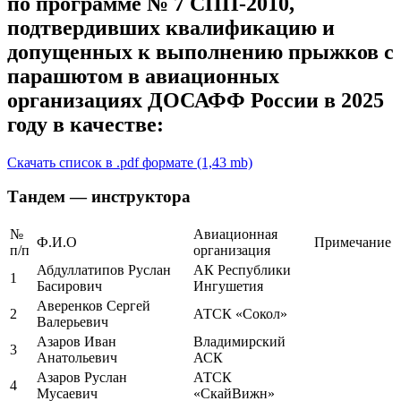
по программе № 7 СПП-2010,
подтвердивших квалификацию и
допущенных к выполнению прыжков с
парашютом в авиационных
организациях ДОСАФФ России в 2025
году в качестве:
Скачать список в .pdf формате (1,43 mb)
Тандем — инструктора
№
Авиационная
Ф.И.О
Примечание
п/п
организация
Абдуллатипов Руслан
АК Республики
1
Басирович
Ингушетия
Аверенков Сергей
2
АТСК «Сокол»
Валерьевич
Азаров Иван
Владимирский
3
Анатольевич
АСК
Азаров Руслан
АТСК
4
Мусаевич
«СкайВижн»