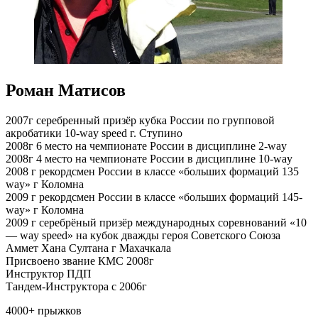
Роман Матисов
2007г серебренный призёр кубка России по групповой
акробатики 10-way speed г. Ступино
2008г 6 место на чемпионате России в дисциплине 2-way
2008г 4 место на чемпионате России в дисциплине 10-way
2008 г рекордсмен России в классе «больших формаций 135
way» г Коломна
2009 г рекордсмен России в классе «больших формаций 145-
way» г Коломна
2009 г серебрёный призёр международных соревнований «10
— way speed» на кубок дважды героя Советского Союза
Аммет Хана Султана г Махачкала
Присвоено звание КМС 2008г
Инструктор ПДП
Тандем-Инструктора с 2006г
4000+ прыжков