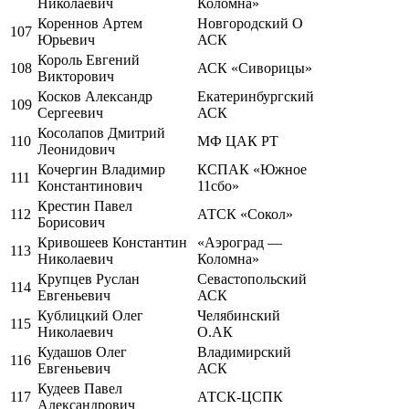
Николаевич
Коломна»
Кореннов Артем
Новгородский О
107
Юрьевич
АСК
Король Евгений
108
АСК «Сиворицы»
Викторович
Косков Александр
Екатеринбургский
109
Сергеевич
АСК
Косолапов Дмитрий
110
МФ ЦАК РТ
Леонидович
Кочергин Владимир
КСПАК «Южное
111
Константинович
11сбо»
Крестин Павел
112
АТСК «Сокол»
Борисович
Кривошеев Константин
«Аэроград —
113
Николаевич
Коломна»
Крупцев Руслан
Севастопольский
114
Евгеньевич
АСК
Кублицкий Олег
Челябинский
115
Николаевич
О.АК
Кудашов Олег
Владимирский
116
Евгеньевич
АСК
Кудеев Павел
117
АТСК-ЦСПК
Александрович